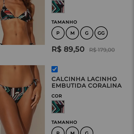
TAMANHO
P
M
G
GG
R$ 89,50
R$ 179,00
CALCINHA LACINHO
EMBUTIDA CORALINA
COR
TAMANHO
P
M
G