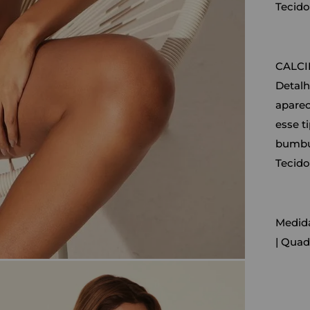
Tecido
CALC
Detalh
aparec
esse t
bumb
Tecido
Medida
| Quad