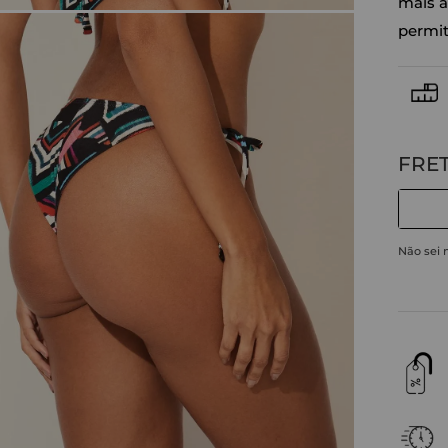
mais a
permit
Não sei