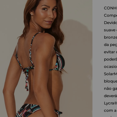
CONHE
Compos
Devido
suave 
bronze
da peç
evitar
poderã
ocasio
SolarM
bloque
não ga
deverá
Lycra®
com a 