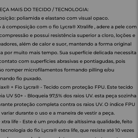
ÇA MAIS DO TECIDO / TECNOLOGIA:
ição: poliamida e elastano com visual opaco.
 á composição com o fio Lycra® Xtralife , adere a pele com
compressão e possui resistência superior a cloro, loções e
adores, além de calor e suor, mantendo a forma original
a por muito mais tempo. Sua superfície delicada necessita
 contato com superfícies abrasivas e pontiagudas, pois
o romper microfilamentos formando pilling e/ou
nando fio puxado.
ax® + Fio Lycra® - Tecido com proteção FPU. Este tecido
ia UV 50+ - Bloqueia 97,5% dos raios UV. esta peça sozinha
rante proteção completa contra os raios UV. O índice FPU
 variar durante o uso e a maneira de vestir a peça.
 xtra life - Este é um produto de altíssima qualidade, feito
tecnologia do fio Lycra® extra life, que resiste até 10 vezes