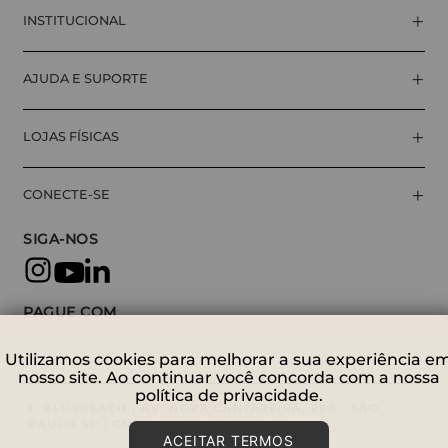
+
INSTITUCIONAL
+
AJUDA E SUPORTE
+
LOJAS FÍSICAS
+
CONECTE-SE
SIGA-NOS
PAGUE COM
Utilizamos cookies para melhorar a sua experiência e
nosso site. Ao continuar você concorda com a nossa
política de privacidade.
© BLUEBEACH | AV. NOVA CANTAREIRA, 698 - SÃO
PAULO SP | CNPJ: 09.529.951/0001-27
ACEITAR TERMOS