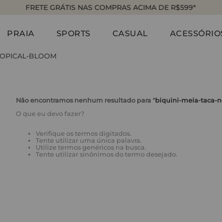
RAS ACIMA DE R$599*
ENTREGA EXPRES
PRAIA
SPORTS
CASUAL
ACESSÓRIO
TROPICAL-BLOOM
Não encontramos nenhum resultado para "
biquini-meia-taca-n
O que eu devo fazer?
Verifique os termos digitados.
Tente utilizar uma única palavra.
Utilize termos genéricos na busca.
Tente utilizar sinônimos do termo desejado.