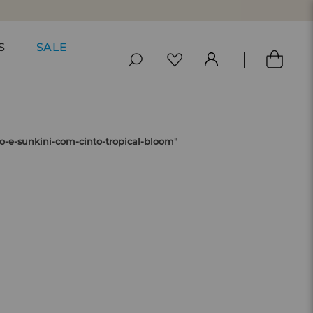
SA PARA SÃO PAULO*
S
SALE
o-e-sunkini-com-cinto-tropical-bloom
"