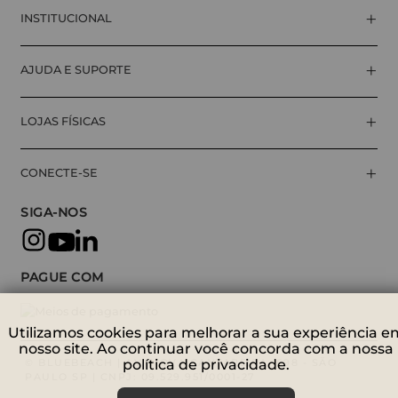
+
INSTITUCIONAL
+
AJUDA E SUPORTE
+
LOJAS FÍSICAS
+
CONECTE-SE
SIGA-NOS
PAGUE COM
Utilizamos cookies para melhorar a sua experiência e
nosso site. Ao continuar você concorda com a nossa
© BLUEBEACH | AV. NOVA CANTAREIRA, 698 - SÃO
política de privacidade.
PAULO SP | CNPJ: 09.529.951/0001-27