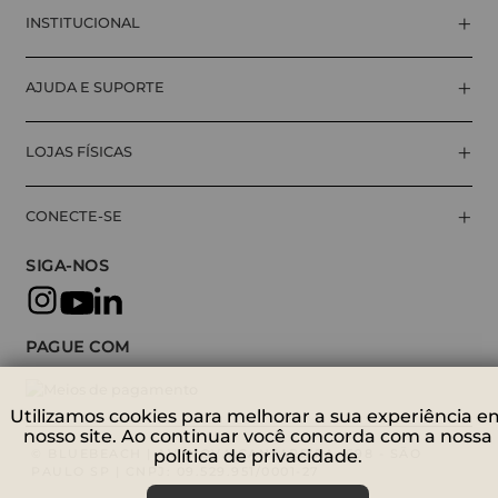
+
INSTITUCIONAL
+
AJUDA E SUPORTE
+
LOJAS FÍSICAS
+
CONECTE-SE
SIGA-NOS
PAGUE COM
Utilizamos cookies para melhorar a sua experiência e
nosso site. Ao continuar você concorda com a nossa
© BLUEBEACH | AV. NOVA CANTAREIRA, 698 - SÃO
política de privacidade.
PAULO SP | CNPJ: 09.529.951/0001-27