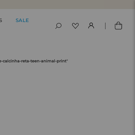
S
SALE
e-calcinha-reta-teen-animal-print
"