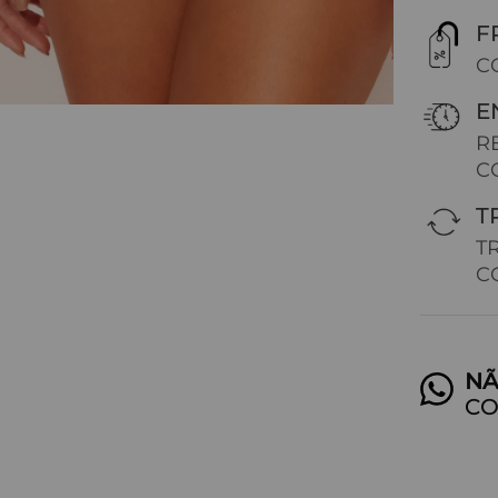
F
C
E
R
C
T
T
C
CO