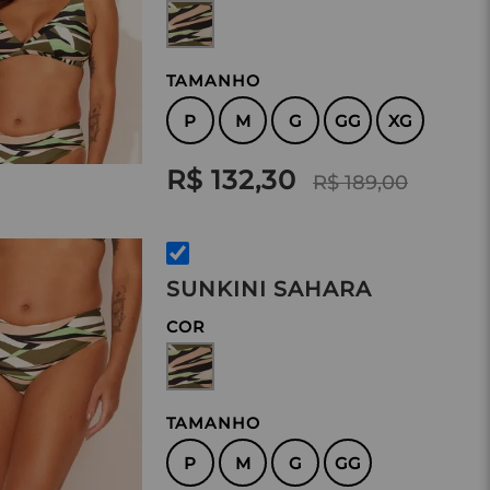
TAMANHO
P
M
G
GG
XG
R$ 132,30
R$ 189,00
SUNKINI SAHARA
COR
TAMANHO
P
M
G
GG