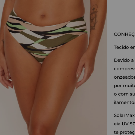
CONHEÇA
Tecido e
Devido a
compressã
onzeador
por muito
o com su
ilamento
SolarMax
eia UV 50
te proteç