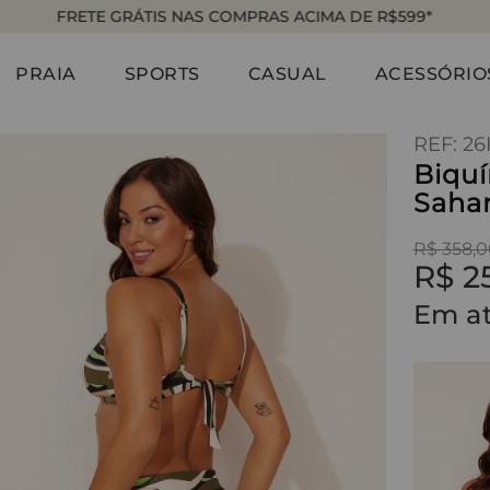
FRETE GRÁTIS NAS COMPRAS ACIMA DE R$599*
PRAIA
SPORTS
CASUAL
ACESSÓRIO
:
26
Biquí
Saha
R$
358
,
0
R$
2
Em a