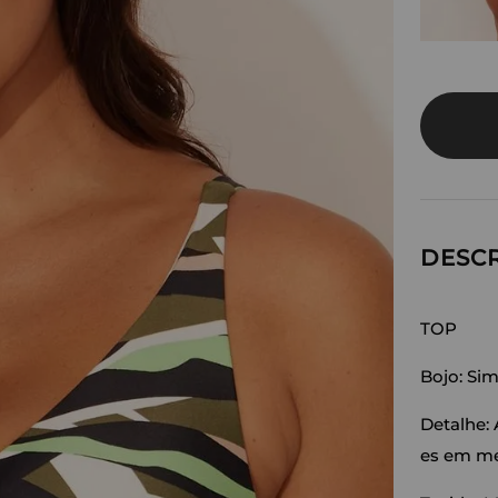
DESC
TOP
Bojo: Si
Detalhe: 
es em met