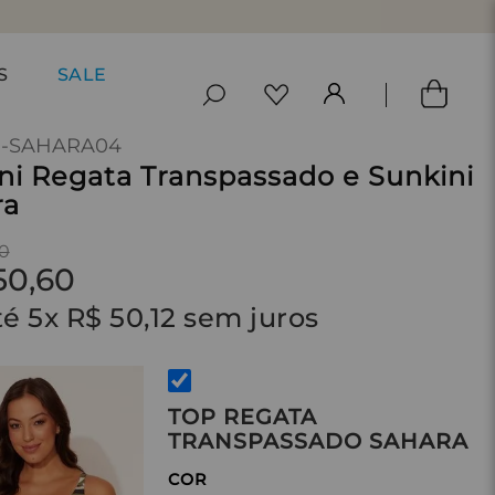
S
SALE
I-SAHARA04
ni Regata Transpassado e Sunkini
ra
0
50
,
60
té
5
x
R$
50
,
12
sem juros
TOP REGATA
TRANSPASSADO SAHARA
COR