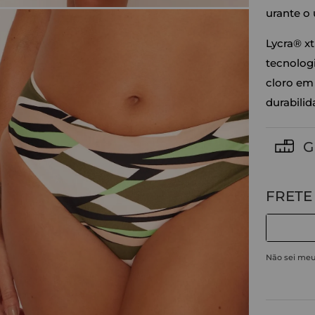
urante o 
Lycra® xt
tecnologi
cloro em
durabilid
G
Não sei me