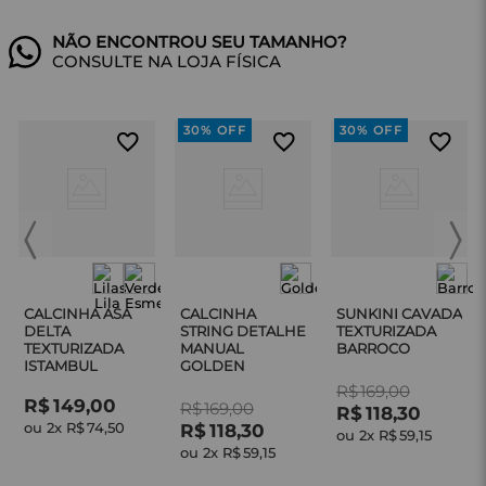
CONSULTE NA LOJA FÍSICA
30%
OFF
30%
OFF
CALCINHA ASA
CALCINHA
SUNKINI CAVADA
DELTA
STRING DETALHE
TEXTURIZADA
TEXTURIZADA
MANUAL
BARROCO
ISTAMBUL
GOLDEN
R$
169
,
00
R$
149
,
00
R$
169
,
00
R$
118
,
30
ou 
2
x 
R$
74
,
50
R$
118
,
30
ou 
2
x 
R$
59
,
15
ou 
2
x 
R$
59
,
15