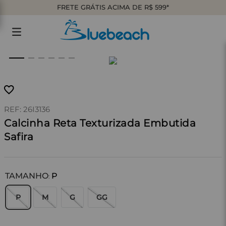
FRETE GRÁTIS ACIMA DE R$ 599*
:
26I3136
Calcinha Reta Texturizada Embutida
Safira
TAMANHO
P
:
P
M
G
GG