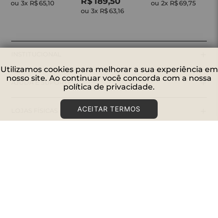
R$
189
,
50
ou 
3
x 
R$
65
,
10
ou 
2
x 
R$
69
,
75
ou 
3
x 
R$
63
,
16
+
INSTITUCIONAL
Utilizamos cookies para melhorar a sua experiência em
nosso site. Ao continuar você concorda com a nossa
+
AJUDA E SUPORTE
política de privacidade.
+
ACEITAR TERMOS
LOJAS FÍSICAS
+
CONECTE-SE
SIGA-NOS
PAGUE COM