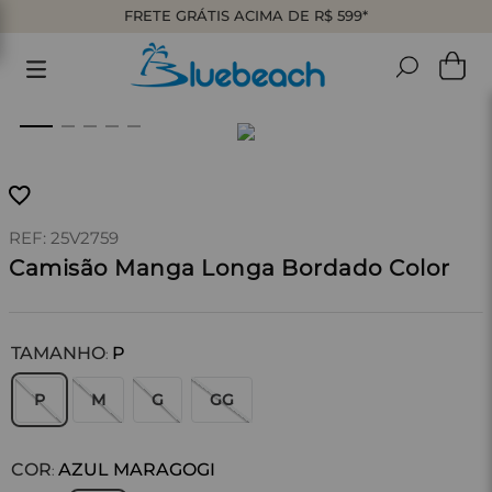
FRETE GRÁTIS ACIMA DE R$ 599*
:
25V2759
Camisão Manga Longa Bordado Color
TAMANHO
P
:
P
M
G
GG
COR
AZUL MARAGOGI
: