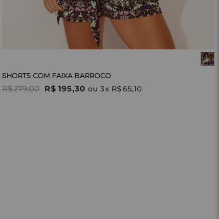
SHORTS COM FAIXA BARROCO
R$
279
,
00
R$
195
,
30
ou
3
x
R$
65
,
10