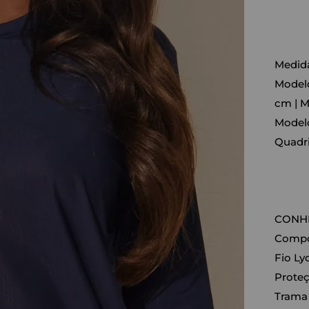
Medida
Modelo:
cm | 
Modelo
Quadri
CONHE
Compos
Fio Lyc
Proteç
Trama 