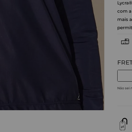
Lycra®
com a 
mais a
permit
Não sei