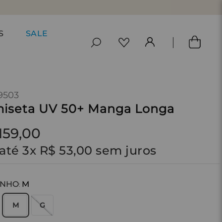
S
SALE
9503
iseta UV 50+ Manga Longa
159
,
00
até
3
x
R$
53
,
00
sem juros
ANHO
M
:
M
G