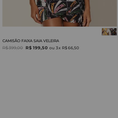
CAMISÃO FAIXA SAIA VELEIRA
R$
399
,
00
R$
199
,
50
ou
3
x
R$
66
,
50