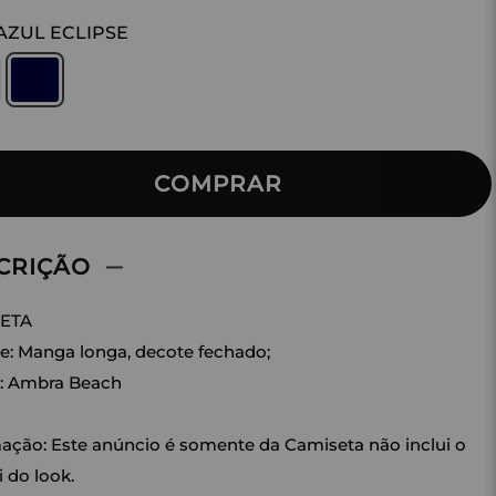
AZUL ECLIPSE
COMPRAR
CRIÇÃO
ETA
e: Manga longa, decote fechado;
o: Ambra Beach
ação: Este anúncio é somente da Camiseta não inclui o
i do look.