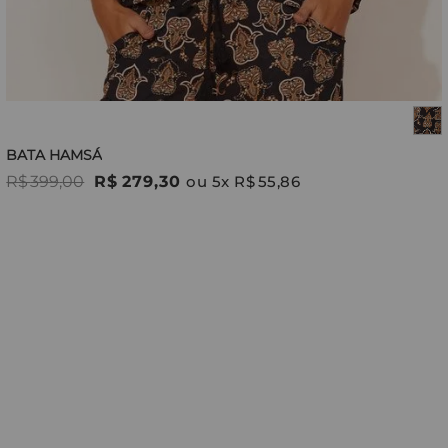
BATA HAMSÁ
R$
399
,
00
R$
279
,
30
ou
5
x
R$
55
,
86