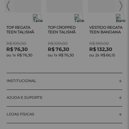
TOP REGATA
TOP CROPPED
VESTIDO REGATA
TEEN TALISMÃ
TEEN TALISMÃ
TEEN BANDANA
R$
109
,
00
R$
109
,
00
R$
189
,
00
R$
76
,
30
R$
76
,
30
R$
132
,
30
ou 
1
x 
R$
76
,
30
ou 
1
x 
R$
76
,
30
ou 
2
x 
R$
66
,
15
+
INSTITUCIONAL
+
AJUDA E SUPORTE
+
LOJAS FÍSICAS