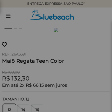
ENTREGA EXPRESSA SÃO PAULO*
:
26A3391
Maiô Regata Teen Color
R$
189
,
00
R$
132
,
30
Em até
2
x
R$
66
,
15
sem juros
TAMANHO
12
:
12
14
16