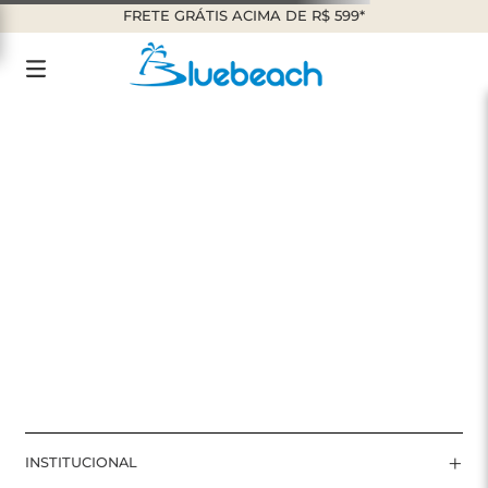
FRETE GRÁTIS ACIMA DE R$ 599*
REGATA-DRY-TULE-E-SHORT-SAIA-FRILL
OOPS!
Não encontramos nenhum resultado para
"
regata-dry-tule-e-short-saia-frill
"
O que eu devo fazer?
Verifique os termos digitados.
Tente utilizar uma única palavra.
Utilize termos genéricos na busca.
Tente utilizar sinônimos do termo
desejado.