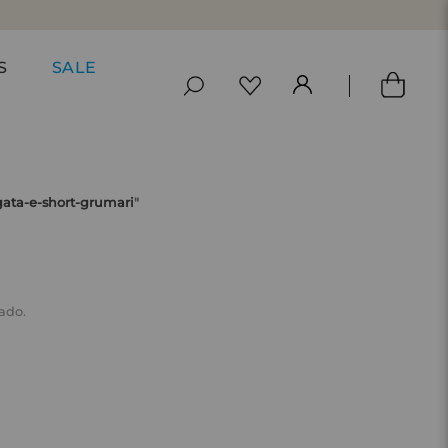
S
SALE
gata-e-short-grumari
"
ado.