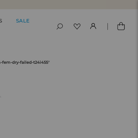
S
SALE
-fem-dry-failed-t24i455
"
.