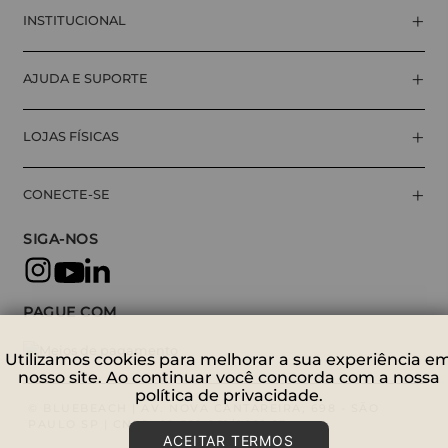
+
INSTITUCIONAL
+
AJUDA E SUPORTE
+
LOJAS FÍSICAS
+
CONECTE-SE
SIGA-NOS
PAGUE COM
Utilizamos cookies para melhorar a sua experiência e
nosso site. Ao continuar você concorda com a nossa
política de privacidade.
© BLUEBEACH | AV. NOVA CANTAREIRA, 698 - SÃO
PAULO SP | CNPJ: 09.529.951/0001-27
ACEITAR TERMOS