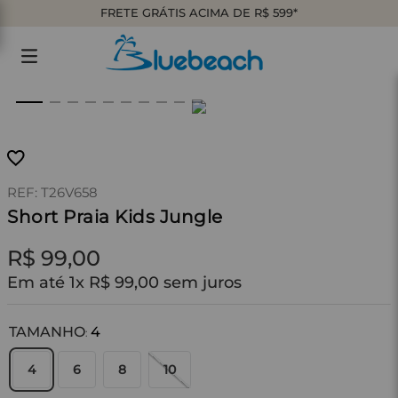
FRETE GRÁTIS ACIMA DE R$ 599*
:
T26V658
Short Praia Kids Jungle
R$
99
,
00
Em até
1
x
R$
99
,
00
sem juros
TAMANHO
4
:
4
6
8
10