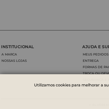
INSTITUCIONAL
AJUDA E SU
A MARCA
MEUS PEDIDOS
NOSSAS LOJAS
ENTREGA
FORMAS DE P
TROCA OU DE
SEGURANÇA E 
Utilizamos cookies para melhorar a su
DÚVIDAS FREQ
© BLUEBEAC