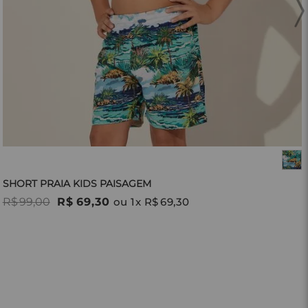
SHORT PRAIA KIDS PAISAGEM
R$
99
,
00
R$
69
,
30
ou
1
x
R$
69
,
30