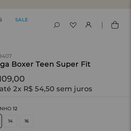
S
SALE
9407
ga Boxer Teen Super Fit
109
,
00
até
2
x
R$
54
,
50
sem juros
ANHO
12
:
14
16