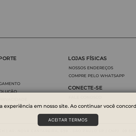
PORTE
LOJAS FÍSICAS
NOSSOS ENDEREÇOS
COMPRE PELO WHATSAPP
AGAMENTO
CONECTE-SE
VOLUÇÃO
FALE CONOSCO
PRIVACIDADE
a experiência em nosso site. Ao continuar você concord
UENTES
ACEITAR TERMOS
H | AV. NOVA CANTAREIRA, 698 - SÃO PAULO SP | CNPJ: 09.529.