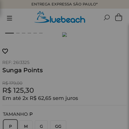
ENTREGA EXPRESSA SÃO PAULO*
:
26I3325
Sunga Points
R$
179
,
00
R$
125
,
30
Em até
2
x
R$
62
,
65
sem juros
TAMANHO
P
:
P
M
G
GG