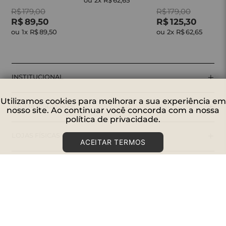
ou 
2
x 
R$
62
,
65
R$
179
,
00
R$
179
,
00
R$
89
,
50
R$
125
,
30
ou 
1
x 
R$
89
,
50
ou 
2
x 
R$
62
,
65
+
INSTITUCIONAL
Utilizamos cookies para melhorar a sua experiência em
+
AJUDA E SUPORTE
nosso site. Ao continuar você concorda com a nossa
política de privacidade.
+
LOJAS FÍSICAS
ACEITAR TERMOS
+
CONECTE-SE
SIGA-NOS
PAGUE COM