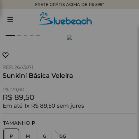
FRETE GRÁTIS ACIMA DE R$ 599*
:
26A3071
Sunkini Básica Veleira
R$
179
,
00
R$
89
,
50
Em até
1
x
R$
89
,
50
sem juros
TAMANHO
P
:
P
M
G
GG