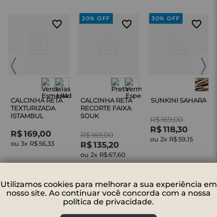
20%
OFF
30%
OFF
CALCINHA RETA
CALCINHA RETA
SUNKINI SAHARA
TEXTURIZADA
RECORTE FAIXA
ISTAMBUL
SOUK
R$
169
,
00
R$
118
,
30
R$
169
,
00
R$
169
,
00
ou 
2
x 
R$
59
,
15
ou 
3
x 
R$
56
,
33
R$
135
,
20
ou 
2
x 
R$
67
,
60
Utilizamos cookies para melhorar a sua experiência em
nosso site. Ao continuar você concorda com a nossa
+
INSTITUCIONAL
política de privacidade.