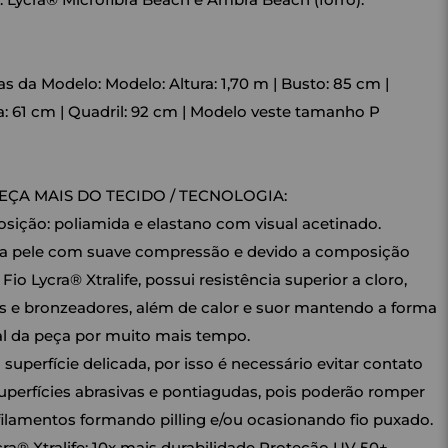
s da Modelo: Modelo: Altura: 1,70 m | Busto: 85 cm |
a: 61 cm | Quadril: 92 cm | Modelo veste tamanho P
ÇA MAIS DO TECIDO / TECNOLOGIA:
ição: poliamida e elastano com visual acetinado.
a pele com suave compressão e devido a composição
Fio Lycra® Xtralife, possui resistência superior a cloro,
 e bronzeadores, além de calor e suor mantendo a forma
al da peça por muito mais tempo.
 superfície delicada, por isso é necessário evitar contato
perfícies abrasivas e pontiagudas, pois poderão romper
ilamentos formando pilling e/ou ocasionando fio puxado.
cra® Xtralife: 10x mais durabilidade Proteção UV 50+