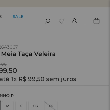
S
SALE
26A3067
 Meia Taça Veleira
9
,
00
99
,
50
até
1
x
R$
99
,
50
sem juros
ANHO
P
:
M
G
GG
XG