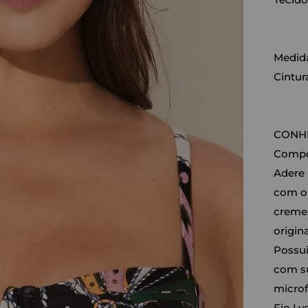
Medida
Cintur
CONHE
Compos
Adere 
com o 
cremes
origin
Possui
com su
microf
Fio Ly