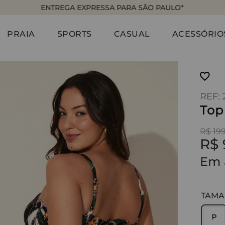
ENTREGA EXPRESSA PARA SÃO PAULO*
PRAIA
SPORTS
CASUAL
ACESSÓRIO
:
Top
R$
19
R$
Em 
TAM
P