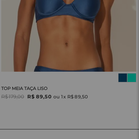
TOP MEIA TAÇA LISO
R$
179
,
00
R$
89
,
50
ou
1
x
R$
89
,
50