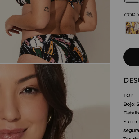
COR
:
DES
TOP
Bojo: 
Detalh
Suport
segura
Tecido