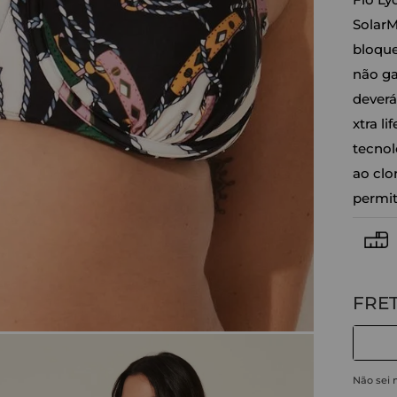
SolarM
bloque
não ga
deverá
xtra l
tecnolo
ao clo
permit
Não sei