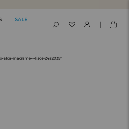
S
SALE
jo-alca-macrame---lisos-24a2035
"