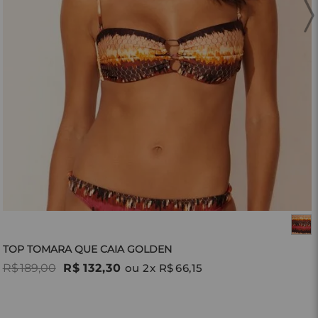
TOP TOMARA QUE CAIA GOLDEN
R$
189
,
00
R$
132
,
30
ou
2
x
R$
66
,
15