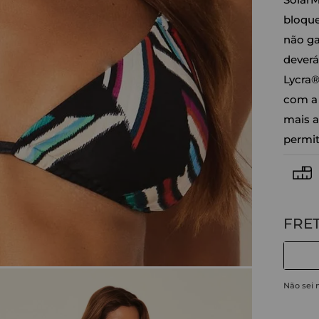
bloque
não ga
deverá
Lycra®
com a 
mais a
permit
Não sei