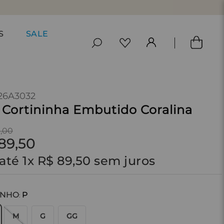
S
SALE
26A3032
 Cortininha Embutido Coralina
9
,
00
89
,
50
até
1
x
R$
89
,
50
sem juros
ANHO
P
:
M
G
GG