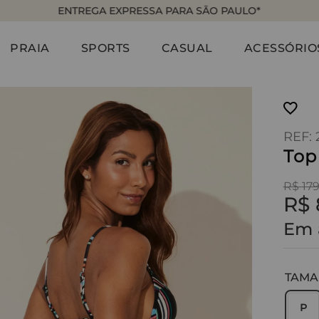
ENTREGA EXPRESSA PARA SÃO PAULO*
PRAIA
SPORTS
CASUAL
ACESSÓRIO
:
Top
R$
17
R$
Em 
TAM
P