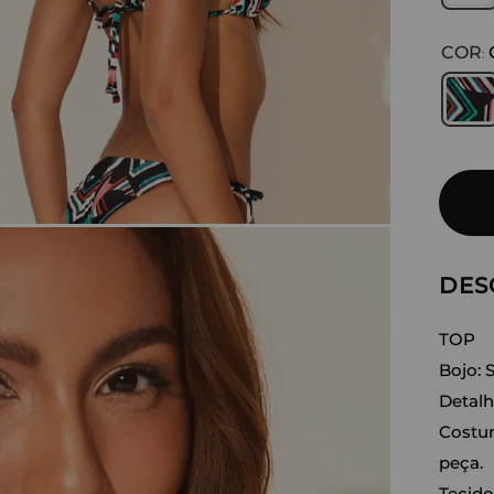
COR
:
DES
TOP
Bojo: 
Detalh
Costur
peça.
Tecido