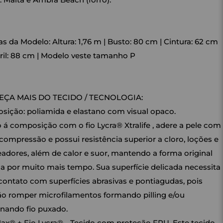
s da Modelo: Altura: 1,76 m | Busto: 80 cm | Cintura: 62 cm
ril: 88 cm | Modelo veste tamanho P
ÇA MAIS DO TECIDO / TECNOLOGIA:
ição: poliamida e elastano com visual opaco.
 á composição com o fio Lycra® Xtralife , adere a pele com
compressão e possui resistência superior a cloro, loções e
adores, além de calor e suor, mantendo a forma original
a por muito mais tempo. Sua superfície delicada necessita
 contato com superfícies abrasivas e pontiagudas, pois
o romper microfilamentos formando pilling e/ou
nando fio puxado.
ax® + Fio Lycra® - Tecido com proteção FPU. Este tecido