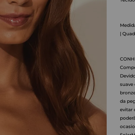
Medida
| Quad
CONHE
Compos
Devido
suave 
bronze
da peç
evitar
poderã
ocasio
SolarM