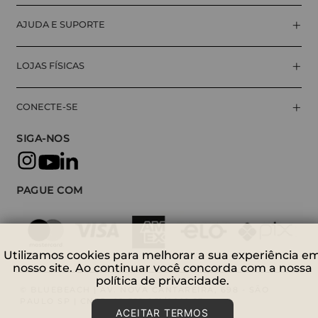
+
AJUDA E SUPORTE
+
LOJAS FÍSICAS
+
CONECTE-SE
SIGA-NOS
PAGUE COM
Utilizamos cookies para melhorar a sua experiência e
nosso site. Ao continuar você concorda com a nossa
política de privacidade.
© BLUEBEACH | AV. NOVA CANTAREIRA, 698 - SÃO
PAULO SP | CNPJ: 09.529.951/0001-27
ACEITAR TERMOS