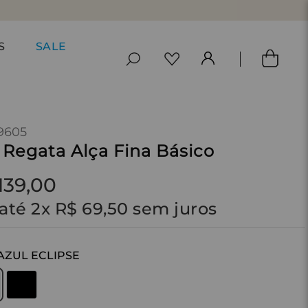
S
SALE
9605
 Regata Alça Fina Básico
139
,
00
até
2
x
R$
69
,
50
sem juros
AZUL ECLIPSE