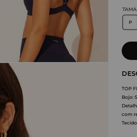
TAM
P
DES
TOP F
Bojo: 
Detalh
com re
Tecido