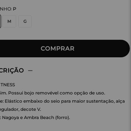
ANHO
P
:
M
G
COMPRAR
CRIÇÃO
ITNESS
Sim. Possui bojo removével como opção de uso.
e: Elástico embaixo do seio para maior sustentação, alça
gulador, decote V.
: Nagoya e Ambra Beach (forro).