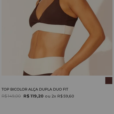
TOP BICOLOR ALÇA DUPLA DUO FIT
R$
149
,
00
R$
119
,
20
ou
2
x
R$
59
,
60