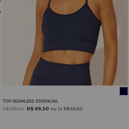
TOP SEAMLESS ESSENCIAL
R$
139
,
00
R$
69
,
50
ou
1
x
R$
69
,
50