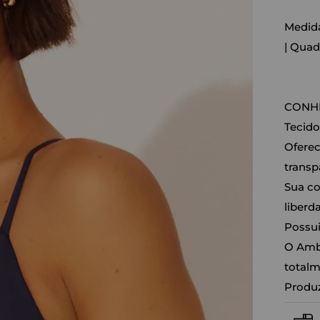
Medida
| Quad
CONHE
Tecido
Oferec
transp
Sua co
liberd
Possui
O Ambr
totalm
Produz