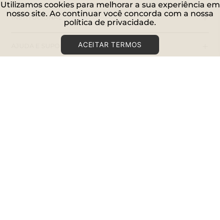
Utilizamos cookies para melhorar a sua experiência em
nosso site. Ao continuar você concorda com a nossa
+
INSTITUCIONAL
política de privacidade.
+
ACEITAR TERMOS
AJUDA E SUPORTE
+
LOJAS FÍSICAS
+
CONECTE-SE
SIGA-NOS
PAGUE COM