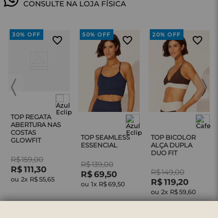
CONSULTE NA LOJA FÍSICA
30%
OFF
50%
OFF
20%
OFF
TOP REGATA
ABERTURA NAS
COSTAS
TOP SEAMLESS
TOP BICOLOR
GLOWFIT
ESSENCIAL
ALÇA DUPLA
DUO FIT
R$
159
,
00
R$
139
,
00
R$
111
,
30
R$
149
,
00
R$
69
,
50
ou 
2
x 
R$
55
,
65
R$
119
,
20
ou 
1
x 
R$
69
,
50
ou 
2
x 
R$
59
,
60