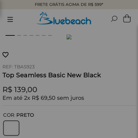
FRETE GRÁTIS ACIMA DE R$ 599*
:
TBAS923
Top Seamless Basic New Black
R$
139
,
00
Em até
2
x
R$
69
,
50
sem juros
COR
PRETO
: