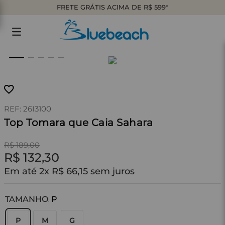
FRETE GRÁTIS ACIMA DE R$ 599*
:
26I3100
Top Tomara que Caia Sahara
R$
189
,
00
R$
132
,
30
Em até
2
x
R$
66
,
15
sem juros
TAMANHO
P
:
P
M
G