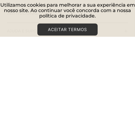
Utilizamos cookies para melhorar a sua experiência em
nosso site. Ao continuar você concorda com a nossa
+
INSTITUCIONAL
política de privacidade.
ACEITAR TERMOS
+
AJUDA E SUPORTE
+
LOJAS FÍSICAS
+
CONECTE-SE
SIGA-NOS
PAGUE COM
© BLUEBEACH | AV. NOVA CANTAREIRA, 698 - SÃO
PAULO SP | CNPJ: 09.529.951/0001-27