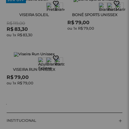
30%
OFF
VISEIRA SOLEIL
BONÉ SPORTS UNISSEX
R$
79
,
00
R$
119
,
00
ou 
1
x 
R$
79
,
00
R$
83
,
30
ou 
1
x 
R$
83
,
30
VISEIRA RUN UNISSEX
R$
79
,
00
ou 
1
x 
R$
79
,
00
.
+
INSTITUCIONAL