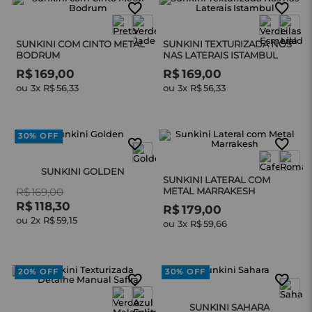
SUNKINI COM CINTO METAL
SUNKINI TEXTURIZADA NÓS
BODRUM
NAS LATERAIS ISTAMBUL
R$
169
,
00
R$
169
,
00
ou 
3
x 
R$
56
,
33
ou 
3
x 
R$
56
,
33
30%
OFF
SUNKINI GOLDEN
SUNKINI LATERAL COM
R$
169
,
00
METAL MARRAKESH
R$
118
,
30
R$
179
,
00
ou 
2
x 
R$
59
,
15
ou 
3
x 
R$
59
,
66
20%
OFF
30%
OFF
SUNKINI SAHARA