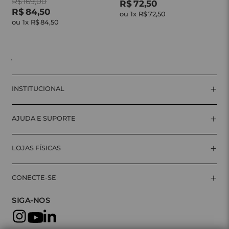
R$
169
,
00
R$
72
,
50
R$
84
,
50
ou 
1
x 
R$
72
,
50
ou 
1
x 
R$
84
,
50
.
+
INSTITUCIONAL
+
AJUDA E SUPORTE
+
LOJAS FÍSICAS
+
CONECTE-SE
SIGA-NOS