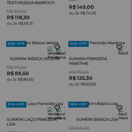
TEXTURIZADA BARROCO
R$
149
,
00
R$
169
,
00
ou 
2
x 
R$
74
,
50
R$
118
,
30
ou 
2
x 
R$
59
,
15
50%
OFF
30%
OFF
SUNKINI BÁSICA VELEIRA
SUNKINI FRANZIDA
MARITIME
R$
179
,
00
R$
179
,
00
R$
89
,
50
R$
125
,
30
ou 
1
x 
R$
89
,
50
ou 
2
x 
R$
62
,
65
50%
OFF
50%
OFF
SUNKINI LAÇO FRANZIDA
SUNKINI BÁSICA LISA
LISA
R$
145
,
00