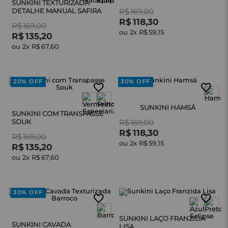
SUNKINI TEXTURIZADA
DETALHE MANUAL SAFIRA
R$
169
,
00
R$
118
,
30
R$
169
,
00
ou 
2
x 
R$
59
,
15
R$
135
,
20
ou 
2
x 
R$
67
,
60
20%
OFF
30%
OFF
SUNKINI HAMSÁ
SUNKINI COM TRANSPASSE
SOUK
R$
169
,
00
R$
118
,
30
R$
169
,
00
ou 
2
x 
R$
59
,
15
R$
135
,
20
ou 
2
x 
R$
67
,
60
30%
OFF
SUNKINI LAÇO FRANZIDA
SUNKINI CAVADA
LISA