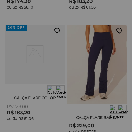
R$
174
,
30
R$
183
,
20
ou 
3
x 
R$
58
,
10
ou 
3
x 
R$
61
,
06
20%
OFF
CALÇA FLARE COLOR
R$
229
,
00
R$
183
,
20
CALÇA FLARE BÁSICA
ou 
3
x 
R$
61
,
06
R$
229
,
00
ou 
4
x 
R$
57
,
25