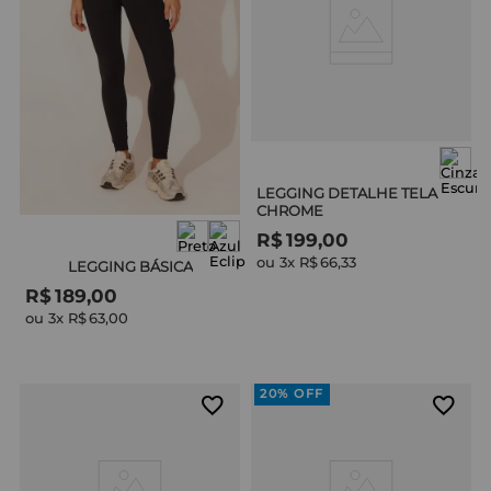
LEGGING DETALHE TELA
CHROME
R$
199
,
00
ou 
3
x 
R$
66
,
33
LEGGING BÁSICA
R$
189
,
00
ou 
3
x 
R$
63
,
00
20%
OFF