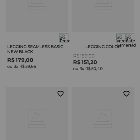
LEGGING SEAMLESS BASIC
LEGGING COLOR
NEW BLACK
R$
189
,
00
R$
179
,
00
R$
151
,
20
ou 
3
x 
R$
59
,
66
ou 
3
x 
R$
50
,
40