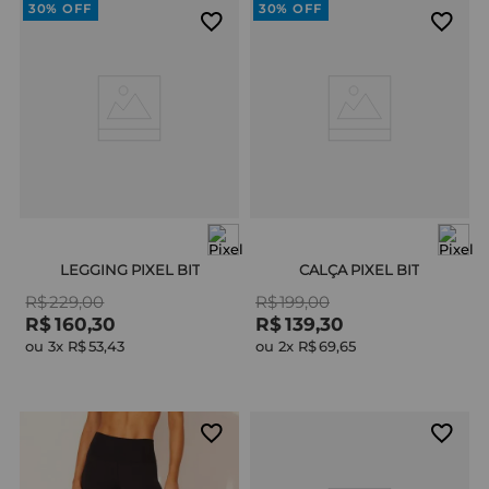
30%
OFF
30%
OFF
LEGGING PIXEL BIT
CALÇA PIXEL BIT
R$
229
,
00
R$
199
,
00
R$
160
,
30
R$
139
,
30
ou 
3
x 
R$
53
,
43
ou 
2
x 
R$
69
,
65