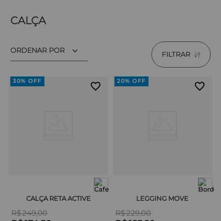
CALÇA
ORDENAR POR
FILTRAR
30%
OFF
20%
OFF
CALÇA RETA ACTIVE
LEGGING MOVE
R$
249
,
00
R$
229
,
00