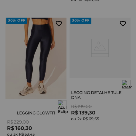
30%
OFF
30%
OFF
LEGGING DETALHE TULE
DNA
R$
199
,
00
R$
139
,
30
LEGGING GLOWFIT
ou 
2
x 
R$
69
,
65
R$
229
,
00
R$
160
,
30
ou 
3
x 
R$
53
,
43