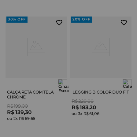
30%
OFF
20%
OFF
CALÇA RETA COM TELA
LEGGING BICOLOR DUO FIT
CHROME
R$
229
,
00
R$
199
,
00
R$
183
,
20
R$
139
,
30
ou 
3
x 
R$
61
,
06
ou 
2
x 
R$
69
,
65