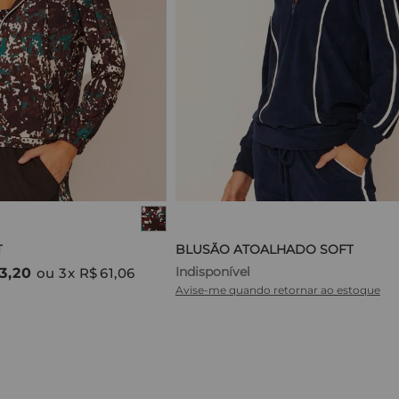
T
BLUSÃO ATOALHADO SOFT
Indisponível
3
,
20
ou
3
x
R$
61
,
06
Avise-me quando retornar ao estoque