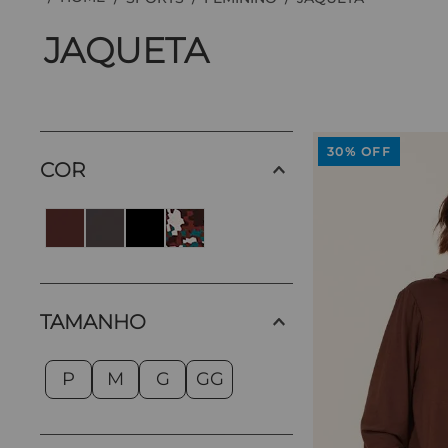
JAQUETA
30%
OFF
COR
TAMANHO
P
M
G
GG