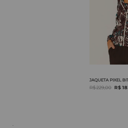
JAQUETA PIXEL BI
R$
229
,
00
R$
18
.