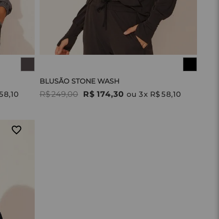
BLUSÃO STONE WASH
58
,
10
R$
249
,
00
R$
174
,
30
ou
3
x
R$
58
,
10