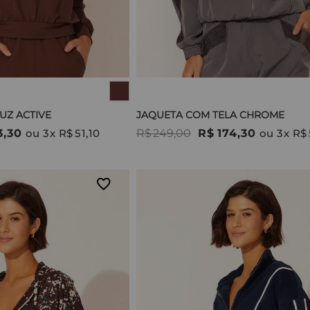
UZ ACTIVE
JAQUETA COM TELA CHROME
3
,
30
ou
3
x
R$
51
,
10
R$
249
,
00
R$
174
,
30
ou
3
x
R$